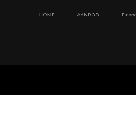
HOME
AANBOD
Finan