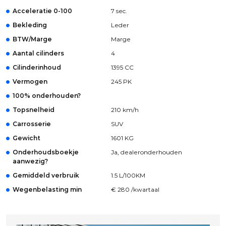
Acceleratie 0-100
7 sec.
Bekleding
Leder
BTW/Marge
Marge
Aantal cilinders
4
Cilinderinhoud
1395 CC
Vermogen
245 PK
100% onderhouden?
Topsnelheid
210 km/h
Carrosserie
SUV
Gewicht
1601 KG
Onderhoudsboekje
Ja, dealeronderhouden
aanwezig?
Gemiddeld verbruik
1.5 L/100KM
Wegenbelasting min
€ 280 /kwartaal