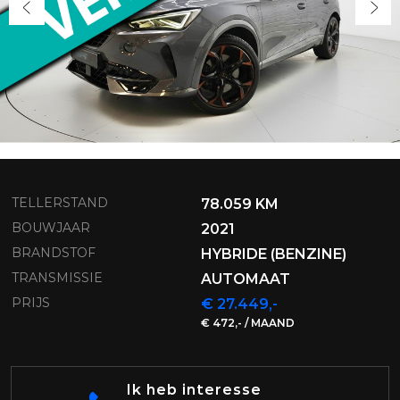
TELLERSTAND
78.059 KM
BOUWJAAR
2021
BRANDSTOF
HYBRIDE (BENZINE)
TRANSMISSIE
AUTOMAAT
PRIJS
€ 27.449,-
€ 472,- / MAAND
Ik heb interesse