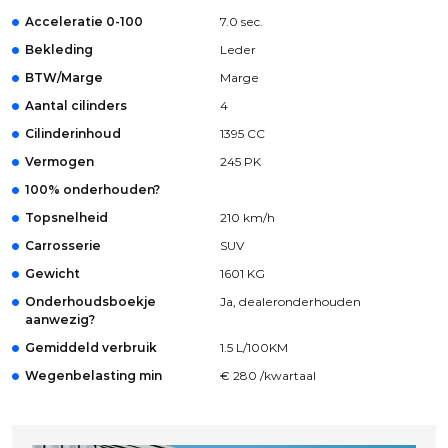
Acceleratie 0-100
7.0 sec.
Bekleding
Leder
BTW/Marge
Marge
Aantal cilinders
4
Cilinderinhoud
1395 CC
Vermogen
245 PK
100% onderhouden?
Topsnelheid
210 km/h
Carrosserie
SUV
Gewicht
1601 KG
Onderhoudsboekje
Ja, dealeronderhouden
aanwezig?
Gemiddeld verbruik
1.5 L/100KM
Wegenbelasting min
€ 280 /kwartaal