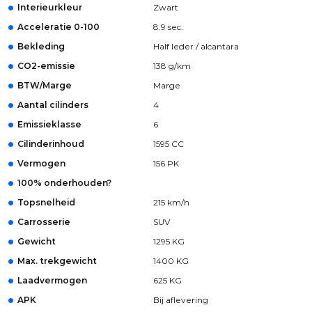
Interieurkleur
Zwart
Acceleratie 0-100
8.9 sec.
Bekleding
Half leder / alcantara
CO2-emissie
138 g/km
BTW/Marge
Marge
Aantal cilinders
4
Emissieklasse
6
Cilinderinhoud
1595 CC
Vermogen
156 PK
100% onderhouden?
Topsnelheid
215 km/h
Carrosserie
SUV
Gewicht
1295 KG
Max. trekgewicht
1400 KG
Laadvermogen
625 KG
APK
Bij aflevering