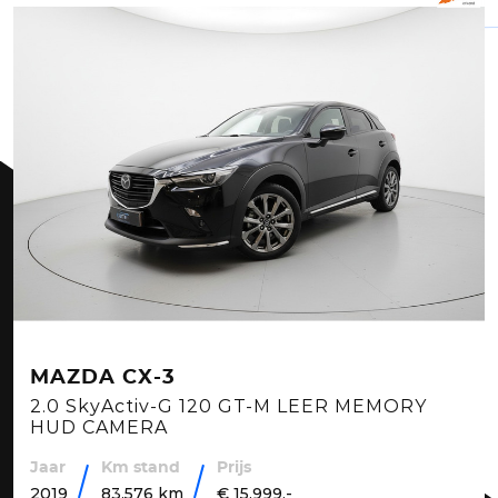
MAZDA CX-3
2.0 SkyActiv-G 120 GT-M LEER MEMORY
HUD CAMERA
Jaar
Km stand
Prijs
2019
83.576 km
€ 15.999,-