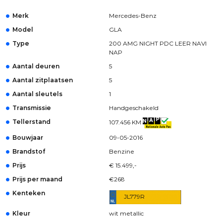
Merk
Mercedes-Benz
Model
GLA
Type
200 AMG NIGHT PDC LEER NAVI
NAP
Aantal deuren
5
Aantal zitplaatsen
5
Aantal sleutels
1
Transmissie
Handgeschakeld
Tellerstand
107.456 KM
Bouwjaar
09-05-2016
Brandstof
Benzine
Prijs
€ 15.499,-
Prijs per maand
€268
Kenteken
JL779R
Kleur
wit metallic