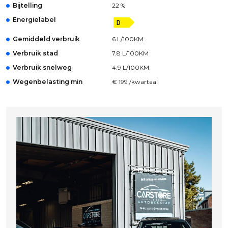
Bijtelling
22 %
Energielabel
Gemiddeld verbruik
6 L/100KM
Verbruik stad
7.8 L/100KM
Verbruik snelweg
4.9 L/100KM
Wegenbelasting min
€ 199 /kwartaal