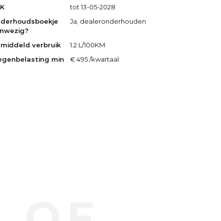
K
tot 13-05-2028
derhoudsboekje
Ja, dealeronderhouden
nwezig?
middeld verbruik
1.2 L/100KM
genbelasting min
€ 495 /kwartaal
 OF