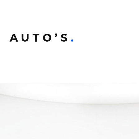
 AUTO’S
.