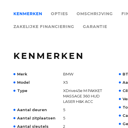
KENMERKEN
OPTIES
OMSCHRIJVING
FI
ZAKELIJKE FINANCIERING
GARANTIE
KENMERKEN
Merk
BMW
BT
Model
X5
Aa
Type
XDrive45e M PAKKET
Ci
MASSAGE 360 HUD
Ve
LASER H&K ACC
To
Aantal deuren
5
Ca
Aantal zitplaatsen
5
Ge
Aantal sleutels
2