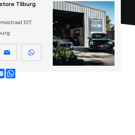
tore Tilburg
emostraat 107,
lburg
cebook
Email
WhatsApp