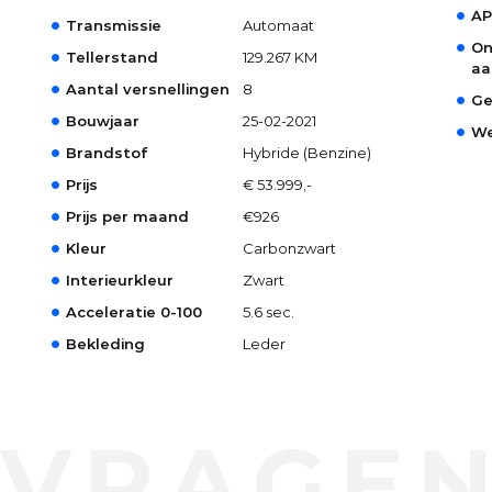
AP
Transmissie
Automaat
On
Tellerstand
129.267 KM
aa
Aantal versnellingen
8
Ge
Bouwjaar
25-02-2021
We
Brandstof
Hybride (Benzine)
Prijs
€ 53.999,-
Prijs per maand
€926
Kleur
Carbonzwart
Interieurkleur
Zwart
Acceleratie 0-100
5.6 sec.
Bekleding
Leder
VRAGEN