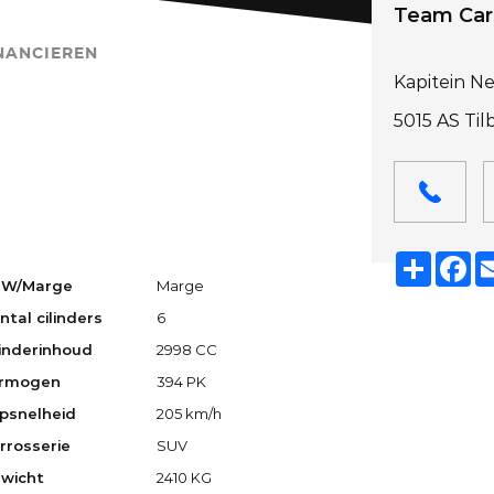
Team Cars
NANCIEREN
Kapitein N
5015 AS Ti
Deel
Fa
W/Marge
Marge
ntal cilinders
6
linderinhoud
2998 CC
rmogen
394 PK
psnelheid
205 km/h
rrosserie
SUV
wicht
2410 KG