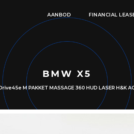
AANBOD
FINANCIAL LEA
BMW X5
Drive45e M PAKKET MASSAGE 360 HUD LASER H&K A