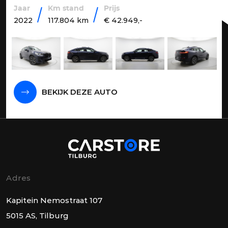
Jaar
Km stand
Prijs
2022
117.804 km
€ 42.949,-
BEKIJK DEZE AUTO
Adres
Kapitein Nemostraat 107
5015 AS, Tilburg