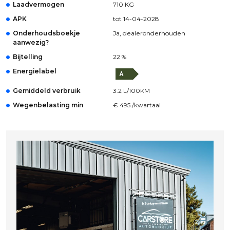
Laadvermogen
710 KG
APK
tot 14-04-2028
Onderhoudsboekje
Ja, dealeronderhouden
aanwezig?
Bijtelling
22 %
Energielabel
Gemiddeld verbruik
3.2 L/100KM
Wegenbelasting min
€ 495 /kwartaal