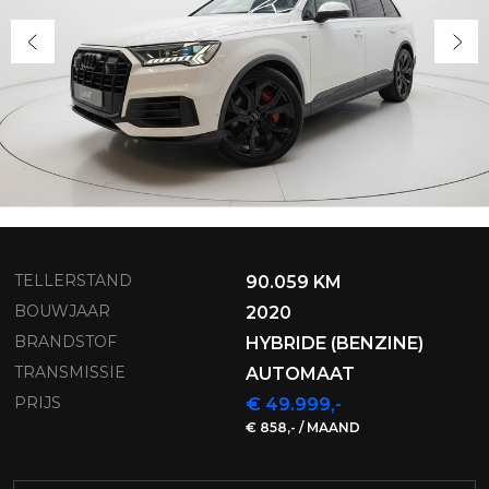
TELLERSTAND
90.059 KM
BOUWJAAR
2020
BRANDSTOF
HYBRIDE (BENZINE)
TRANSMISSIE
AUTOMAAT
PRIJS
€ 49.999,-
€ 858,- / MAAND