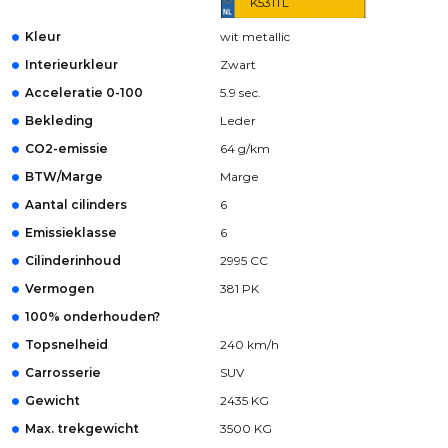
K531TL
Kleur
wit metallic
Interieurkleur
Zwart
Acceleratie 0-100
5.9 sec.
Bekleding
Leder
CO2-emissie
64 g/km
BTW/Marge
Marge
Aantal cilinders
6
Emissieklasse
6
Cilinderinhoud
2995 CC
Vermogen
381 PK
100% onderhouden?
Topsnelheid
240 km/h
Carrosserie
SUV
Gewicht
2435 KG
Max. trekgewicht
3500 KG