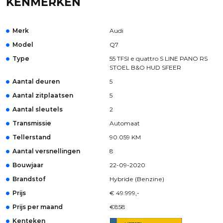
KENMERKEN
Merk
Audi
Model
Q7
Type
55 TFSI e quattro S LINE PANO RS
STOEL B&O HUD SFEER
Aantal deuren
5
Aantal zitplaatsen
5
Aantal sleutels
2
Transmissie
Automaat
Tellerstand
90.059 KM
Aantal versnellingen
8
Bouwjaar
22-09-2020
Brandstof
Hybride (Benzine)
Prijs
€ 49.999,-
Prijs per maand
€858
Kenteken