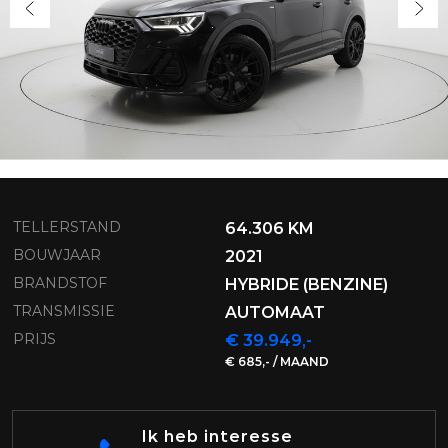
TELLERSTAND
64.306 KM
BOUWJAAR
2021
BRANDSTOF
HYBRIDE (BENZINE)
TRANSMISSIE
AUTOMAAT
PRIJS
€ 39.949,-
€ 685,- / MAAND
Ik heb interesse