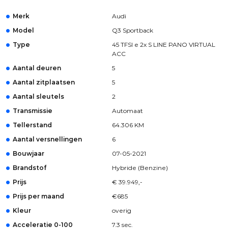
Merk
Audi
Model
Q3 Sportback
Type
45 TFSI e 2x S LINE PANO VIRTUAL
ACC
Aantal deuren
5
Aantal zitplaatsen
5
Aantal sleutels
2
Transmissie
Automaat
Tellerstand
64.306 KM
Aantal versnellingen
6
Bouwjaar
07-05-2021
Brandstof
Hybride (Benzine)
Prijs
€ 39.949,-
Prijs per maand
€685
Kleur
overig
Acceleratie 0-100
7.3 sec.