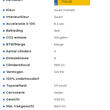
7TDV13
Kleur
zwart metallic
Interieurkleur
Zwart
Acceleratie 0-100
8.4 sec.
Bekleding
Stof
CO2-emissie
109 g/km
BTW/Marge
Marge
Aantal cilinders
4
Emissieklasse
6
Cilinderinhoud
1395 CC
Vermogen
140 PK
100% onderhouden?
Topsnelheid
217 km/h
Carrosserie
Sedan
Gewicht
1225 KG
Max. trekgewicht
1500 KG