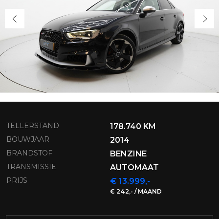
TELLERSTAND
178.740 KM
BOUWJAAR
2014
BRANDSTOF
BENZINE
TRANSMISSIE
AUTOMAAT
PRIJS
€ 13.999,-
€ 242,- / MAAND