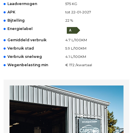
Laadvermogen
575 KG
APK
tot 22-01-2027
Bijtelling
22 %
Energielabel
Gemiddeld verbruik
4.7 L/100KM
Verbruik stad
5.9 L/100KM
Verbruik snelweg
4.1 L/100KM
Wegenbelasting min
€ 172 /kwartaal