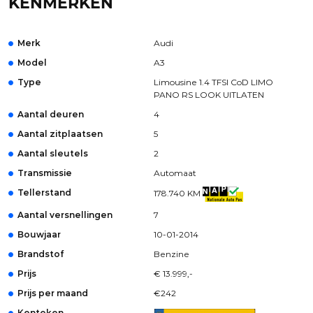
KENMERKEN
Merk
Audi
Model
A3
Type
Limousine 1.4 TFSI CoD LIMO
PANO RS LOOK UITLATEN
Aantal deuren
4
Aantal zitplaatsen
5
Aantal sleutels
2
Transmissie
Automaat
Tellerstand
178.740 KM
Aantal versnellingen
7
Bouwjaar
10-01-2014
Brandstof
Benzine
Prijs
€ 13.999,-
Prijs per maand
€242
Kenteken