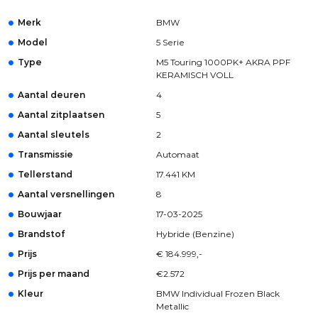
Merk
BMW
Model
5 Serie
Type
M5 Touring 1000PK+ AKRA PPF
KERAMISCH VOLL
Aantal deuren
4
Aantal zitplaatsen
5
Aantal sleutels
2
Transmissie
Automaat
Tellerstand
17.441 KM
Aantal versnellingen
8
Bouwjaar
17-03-2025
Brandstof
Hybride (Benzine)
Prijs
€ 184.999,-
Prijs per maand
€2.572
Kleur
BMW Individual Frozen Black
Metallic