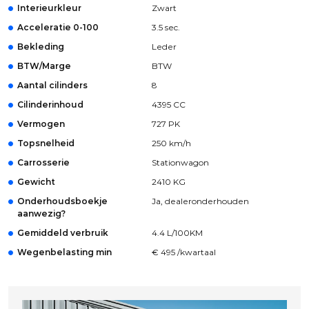
Interieurkleur
Zwart
Acceleratie 0-100
3.5 sec.
Bekleding
Leder
BTW/Marge
BTW
Aantal cilinders
8
Cilinderinhoud
4395 CC
Vermogen
727 PK
Topsnelheid
250 km/h
Carrosserie
Stationwagon
Gewicht
2410 KG
Onderhoudsboekje
Ja, dealeronderhouden
aanwezig?
Gemiddeld verbruik
4.4 L/100KM
Wegenbelasting min
€ 495 /kwartaal