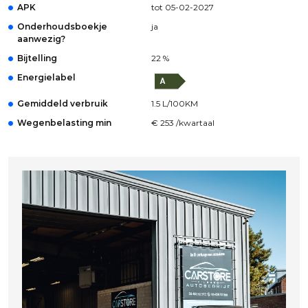
APK
tot 05-02-2027
Onderhoudsboekje
ja
aanwezig?
Bijtelling
22 %
Energielabel
Gemiddeld verbruik
1.5 L/100KM
Wegenbelasting min
€ 253 /kwartaal