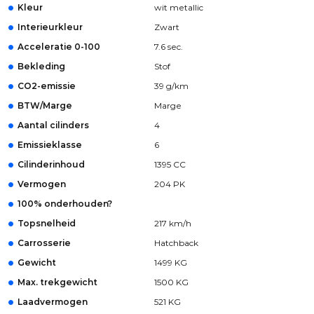
Kleur
wit metallic
Interieurkleur
Zwart
Acceleratie 0-100
7.6 sec.
Bekleding
Stof
CO2-emissie
39 g/km
BTW/Marge
Marge
Aantal cilinders
4
Emissieklasse
6
Cilinderinhoud
1395 CC
Vermogen
204 PK
100% onderhouden?
Topsnelheid
217 km/h
Carrosserie
Hatchback
Gewicht
1499 KG
Max. trekgewicht
1500 KG
Laadvermogen
521 KG