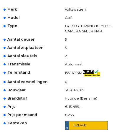
Merk
Volkswagen
Model
Golf
Type
1.4 TSI GTE PANO KEYLESS
CAMERA SFEER NAP
Aantal deuren
5
Aantal zitplaatsen
5
Aantal sleutels
2
Transmissie
Automaat
Tellerstand
155.169 KM
Aantal versnellingen
6
Bouwjaar
30-01-2015
Brandstof
Hybride (Benzine)
Prijs
€ 13.499,-
Prijs per maand
€233
Kenteken
3ZLV68