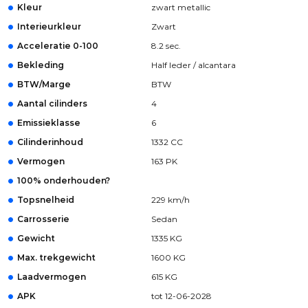
Kleur
zwart metallic
Interieurkleur
Zwart
Acceleratie 0-100
8.2 sec.
Bekleding
Half leder / alcantara
BTW/Marge
BTW
Aantal cilinders
4
Emissieklasse
6
Cilinderinhoud
1332 CC
Vermogen
163 PK
100% onderhouden?
Topsnelheid
229 km/h
Carrosserie
Sedan
Gewicht
1335 KG
Max. trekgewicht
1600 KG
Laadvermogen
615 KG
APK
tot 12-06-2028