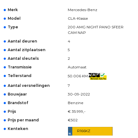
Merk
Mercedes-Benz
Model
CLA-Klasse
Type
200 AMG NIGHT PANO SFEER
CAM NAP
Aantal deuren
4
Aantal zitplaatsen
5
Aantal sleutels
2
Transmissie
Automaat
Tellerstand
50.006 KM
Aantal versnellingen
7
Bouwjaar
30-09-2022
Brandstof
Benzine
Prijs
€ 35.999,-
Prijs per maand
€502
Kenteken
R166KZ