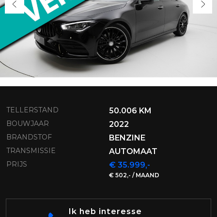
TELLERSTAND
50.006 KM
BOUWJAAR
2022
BRANDSTOF
BENZINE
TRANSMISSIE
AUTOMAAT
PRIJS
€ 35.999,-
€ 502,- / MAAND
Ik heb interesse