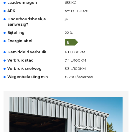
Laadvermogen
655 KG
APK
tot 19-11-2026
Onderhoudsboekje
ja
aanwezig?
Bijtelling
22 %
Energielabel
Gemiddeld verbruik
6.1 L/100KM
Verbruik stad
7.4 L/100KM
Verbruik snelweg
5.3 L/100KM
Wegenbelasting min
€ 280 /kwartaal