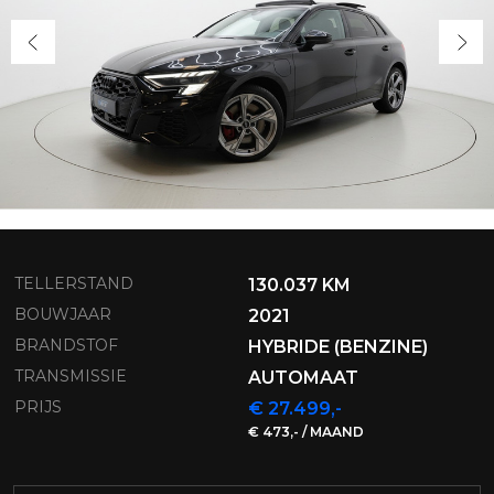
TELLERSTAND
130.037 KM
BOUWJAAR
2021
BRANDSTOF
HYBRIDE (BENZINE)
TRANSMISSIE
AUTOMAAT
PRIJS
€ 27.499,-
€ 473,- / MAAND