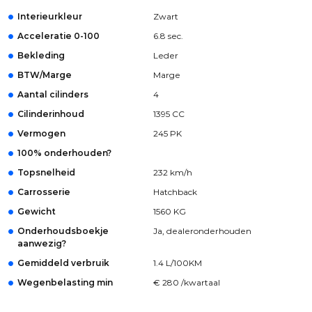
Interieurkleur
Zwart
Acceleratie 0-100
6.8 sec.
Bekleding
Leder
BTW/Marge
Marge
Aantal cilinders
4
Cilinderinhoud
1395 CC
Vermogen
245 PK
100% onderhouden?
Topsnelheid
232 km/h
Carrosserie
Hatchback
Gewicht
1560 KG
Onderhoudsboekje
Ja, dealeronderhouden
aanwezig?
Gemiddeld verbruik
1.4 L/100KM
Wegenbelasting min
€ 280 /kwartaal