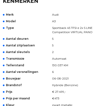
KENMERKEN
Merk
Audi
Model
A3
Type
Sportback 45 TFSI e 2x S LINE
Competition VIRTUAL PANO
Aantal deuren
5
Aantal zitplaatsen
5
Aantal sleutels
2
Transmissie
Automaat
Tellerstand
130.037 KM
Aantal versnellingen
6
Bouwjaar
06-08-2021
Brandstof
Hybride (Benzine)
Prijs
€ 27.499,-
Prijs per maand
€473
Kleur
zwart metallic