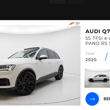
AUDI Q
55 TFSI e
PANO RS
SFEER
Jaar
2020
BE