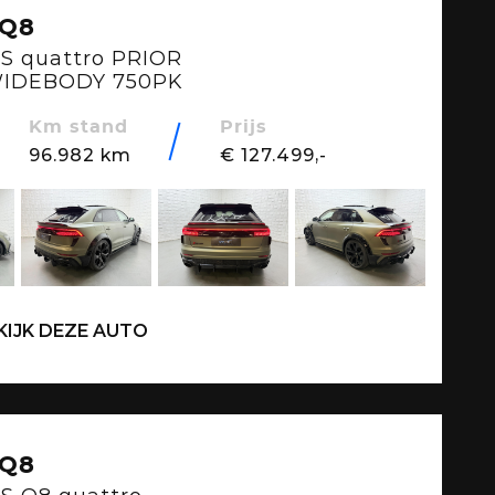
SQ8
RS quattro PRIOR
WIDEBODY 750PK
Km stand
Prijs
96.982 km
€ 127.499,-
KIJK DEZE AUTO
SQ8