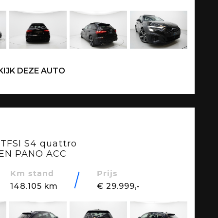
KIJK DEZE AUTO
 TFSI S4 quattro
EN PANO ACC
Km stand
Prijs
148.105 km
€ 29.999,-