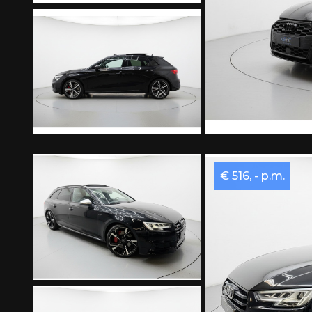
€ 516, - p.m.