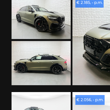
€ 2.185, - p.m.
€ 2.056, - p.m.