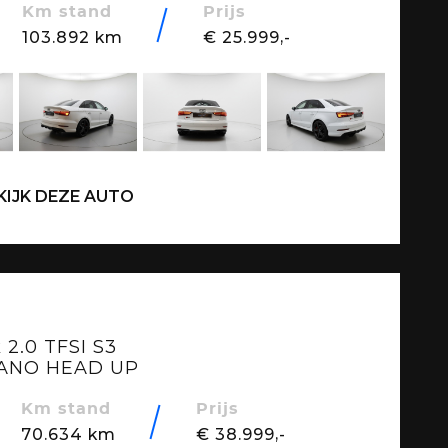
Km stand
Prijs
103.892 km
€ 25.999,-
KIJK DEZE AUTO
 2.0 TFSI S3
PANO HEAD UP
ER
Km stand
Prijs
70.634 km
€ 38.999,-