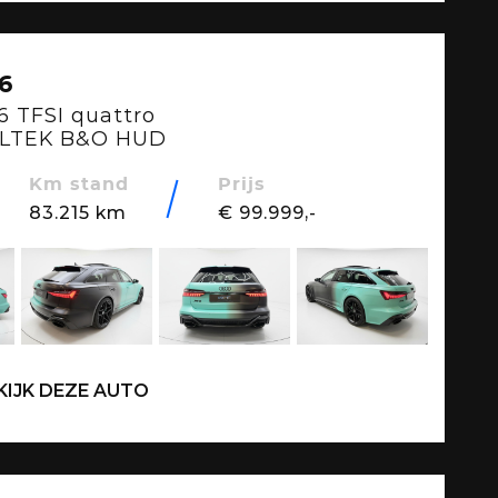
6
6 TFSI quattro
LLTEK B&O HUD
Km stand
Prijs
83.215 km
€ 99.999,-
KIJK DEZE AUTO