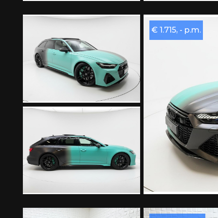
€ 1.715, - p.m.