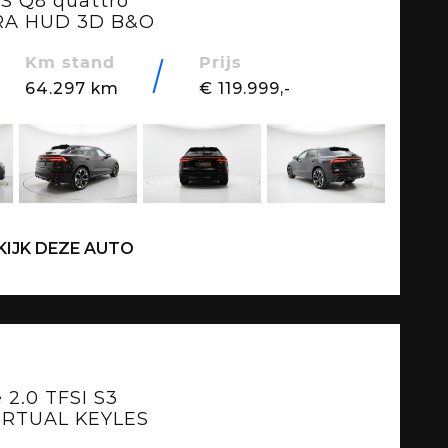
RS Q8 quattro
RA HUD 3D B&O
Km stand
Prijs
64.297 km
€ 119.999,-
KIJK DEZE AUTO
 2.0 TFSI S3
VIRTUAL KEYLES