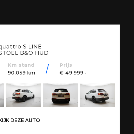
7
 quattro S LINE
 STOEL B&O HUD
Km stand
Prijs
90.059 km
€ 49.999,-
KIJK DEZE AUTO