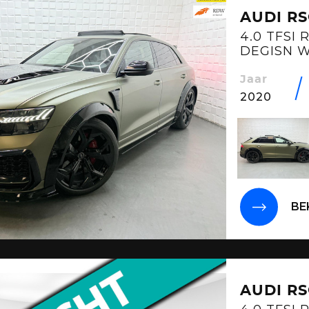
AUDI R
4.0 TFSI 
DEGISN 
Jaar
2020
BE
AUDI R