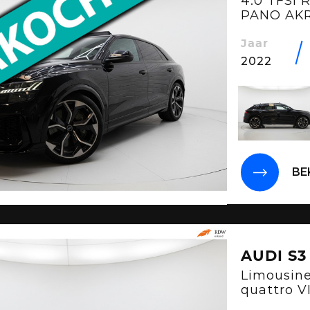
4.0 TFSI 
PANO AK
VOLL
Jaar
2022
BE
AUDI S3
Limousine
quattro 
CAM B&O