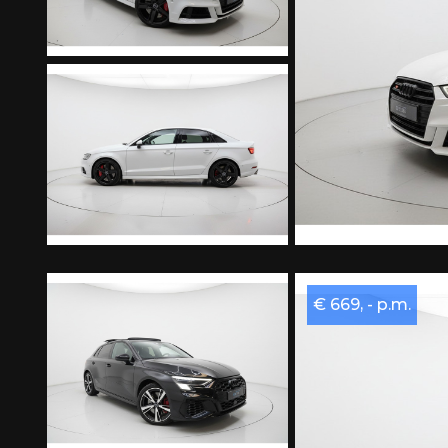
€ 669, - p.m.