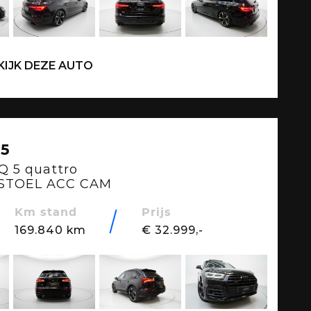
KIJK DEZE AUTO
5
SQ 5 quattro
STOEL ACC CAM
Km stand
Prijs
169.840 km
€ 32.999,-