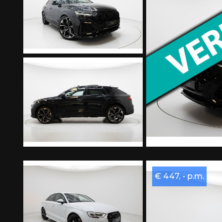
€ 447, - p.m.