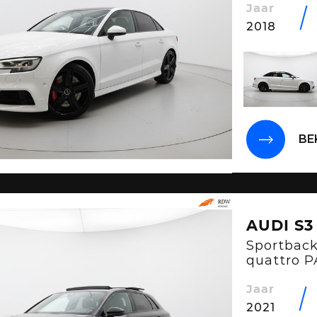
Jaar
2018
BE
AUDI S3
Sportback
quattro 
B&O SFE
Jaar
2021