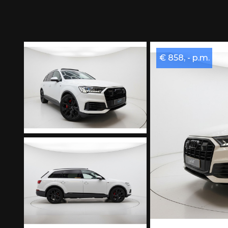
€ 858, - p.m.