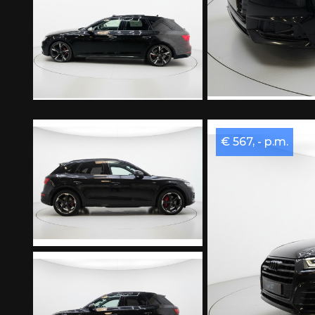
€ 567, - p.m.